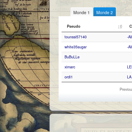
Monde 1
Monde 2
Pseudo
C
tounssi57140
-A
white35sugar
-A
BuBuLLe
ximarc
LE
ordi1
LA
Previou