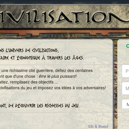
C
S L'UNIVERS DE CIVILISATIONS,
TAIRE ET ÉCONOMIQUE À TRAVERS LES ÂGES.
n une richissime cité guerrière, défiez des centaines
ent que d'une chose :
être le plus puissant!
tez, remplissez des objectifs ...
civilisations du jeu et imposez vos idées à vos adversaires!
NT, DE DÉCOUVRIR LES RICHESSES DU JEU.
Sib & Boeuf