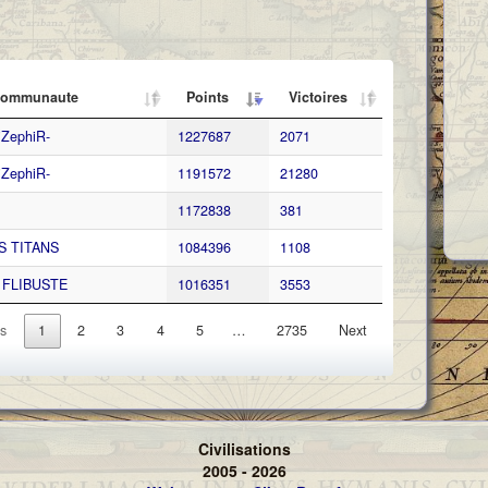
ommunaute
Points
Victoires
liZephiR-
1227687
2071
liZephiR-
1191572
21280
1172838
381
S TITANS
1084396
1108
 FLIBUSTE
1016351
3553
s
1
2
3
4
5
…
2735
Next
Civilisations
2005 - 2026